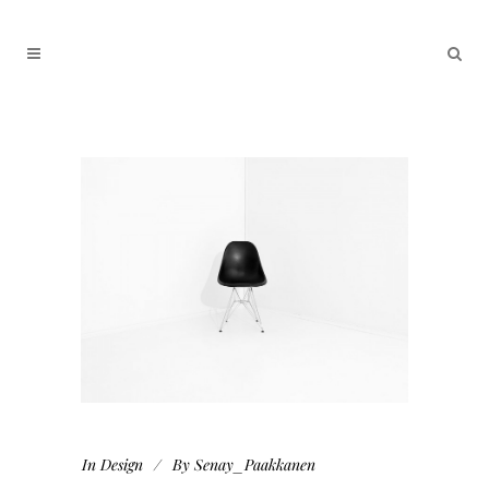
In
Design
By
Senay_Paakkanen