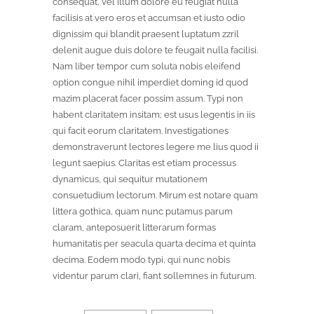
consequat, vel illum dolore eu feugiat nulla
facilisis at vero eros et accumsan et iusto odio
dignissim qui blandit praesent luptatum zzril
delenit augue duis dolore te feugait nulla facilisi.
Nam liber tempor cum soluta nobis eleifend
option congue nihil imperdiet doming id quod
mazim placerat facer possim assum. Typi non
habent claritatem insitam; est usus legentis in iis
qui facit eorum claritatem. Investigationes
demonstraverunt lectores legere me lius quod ii
legunt saepius. Claritas est etiam processus
dynamicus, qui sequitur mutationem
consuetudium lectorum. Mirum est notare quam
littera gothica, quam nunc putamus parum
claram, anteposuerit litterarum formas
humanitatis per seacula quarta decima et quinta
decima. Eodem modo typi, qui nunc nobis
videntur parum clari, fiant sollemnes in futurum.