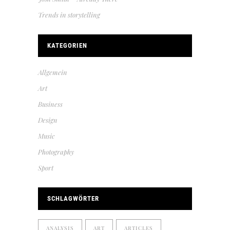
Trends in storytelling
KATEGORIEN
Allgemein
Art
Business
Design
Music
Photography
Sport
SCHLAGWÖRTER
ANALYSIS
ART
ARTICLES