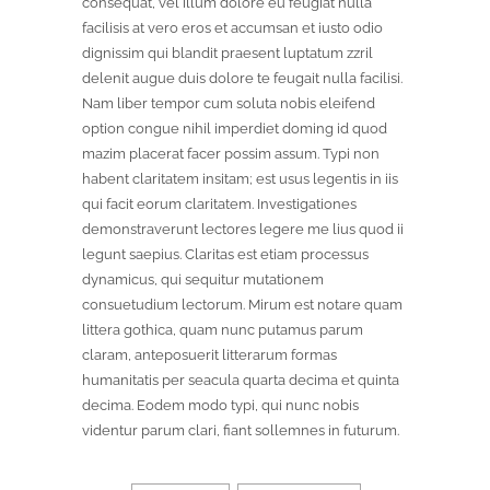
consequat, vel illum dolore eu feugiat nulla
facilisis at vero eros et accumsan et iusto odio
dignissim qui blandit praesent luptatum zzril
delenit augue duis dolore te feugait nulla facilisi.
Nam liber tempor cum soluta nobis eleifend
option congue nihil imperdiet doming id quod
mazim placerat facer possim assum. Typi non
habent claritatem insitam; est usus legentis in iis
qui facit eorum claritatem. Investigationes
demonstraverunt lectores legere me lius quod ii
legunt saepius. Claritas est etiam processus
dynamicus, qui sequitur mutationem
consuetudium lectorum. Mirum est notare quam
littera gothica, quam nunc putamus parum
claram, anteposuerit litterarum formas
humanitatis per seacula quarta decima et quinta
decima. Eodem modo typi, qui nunc nobis
videntur parum clari, fiant sollemnes in futurum.